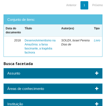
Anterior
1
Próximo
Conjunto de itens:
Data do
Título
Autor(es)
Tipo
documento
2018
Desenvolvimentismo na
SOUZA, Israel Pereira
Livro
Amazônia: a farsa
Dias de
fascinante, a tragédia
facínora
Busca facetada
Assunto
Áreas de conhecimento
Instituição