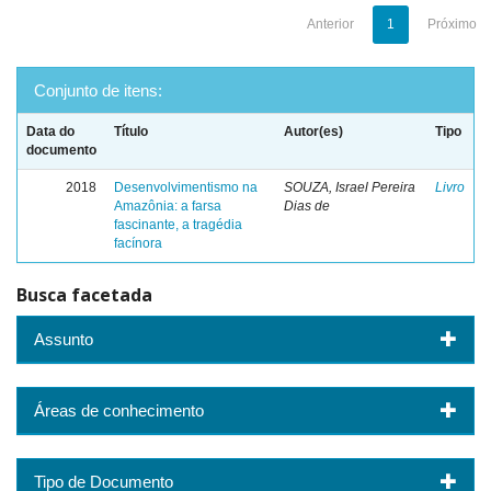
Anterior
1
Próximo
Conjunto de itens:
Data do
Título
Autor(es)
Tipo
documento
2018
Desenvolvimentismo na
SOUZA, Israel Pereira
Livro
Amazônia: a farsa
Dias de
fascinante, a tragédia
facínora
Busca facetada
Assunto
Áreas de conhecimento
Tipo de Documento