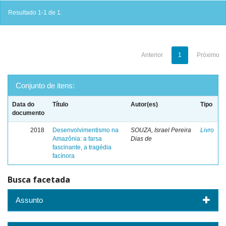
Resultado 1-1 de 1.
Anterior
1
Próximo
Conjunto de itens:
Data do
Título
Autor(es)
Tipo
documento
2018
Desenvolvimentismo na
SOUZA, Israel Pereira
Livro
Amazônia: a farsa
Dias de
fascinante, a tragédia
facínora
Busca facetada
Assunto