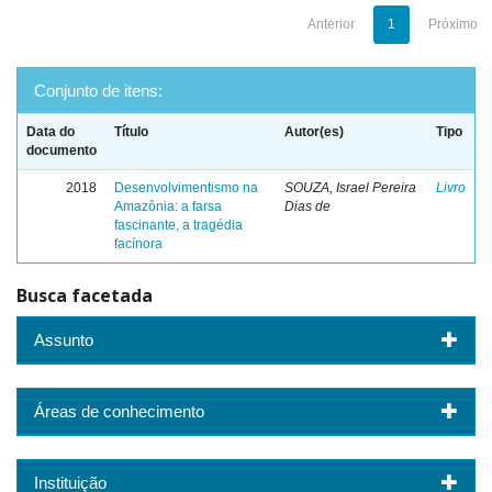
Anterior
1
Próximo
Conjunto de itens:
Data do
Título
Autor(es)
Tipo
documento
2018
Desenvolvimentismo na
SOUZA, Israel Pereira
Livro
Amazônia: a farsa
Dias de
fascinante, a tragédia
facínora
Busca facetada
Assunto
Áreas de conhecimento
Instituição