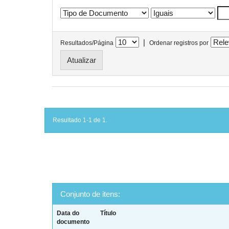
|
Resultados/Página
Ordenar registros por
Resultado 1-1 de 1.
Conjunto de itens:
Data do
Título
documento