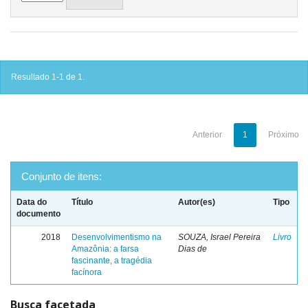
Resultado 1-1 de 1.
Anterior
1
Próximo
Conjunto de itens:
Data do
Título
Autor(es)
Tipo
documento
2018
Desenvolvimentismo na
SOUZA, Israel Pereira
Livro
Amazônia: a farsa
Dias de
fascinante, a tragédia
facínora
Busca facetada