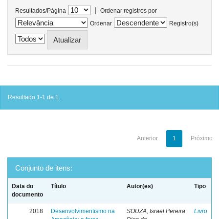
|
Resultados/Página
Ordenar registros por
Ordenar
Registro(s)
Resultado 1-1 de 1.
Anterior
1
Próximo
Conjunto de itens:
Data do
Título
Autor(es)
Tipo
documento
2018
Desenvolvimentismo na
SOUZA, Israel Pereira
Livro