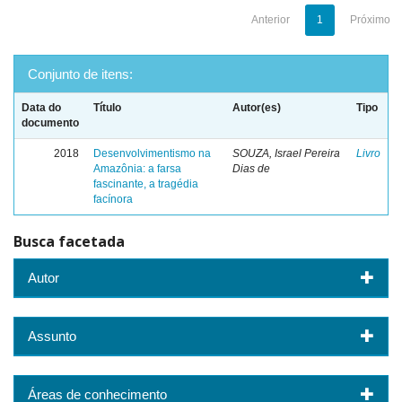
Anterior
1
Próximo
Conjunto de itens:
Data do
Título
Autor(es)
Tipo
documento
2018
Desenvolvimentismo na
SOUZA, Israel Pereira
Livro
Amazônia: a farsa
Dias de
fascinante, a tragédia
facínora
Busca facetada
Autor
Assunto
Áreas de conhecimento