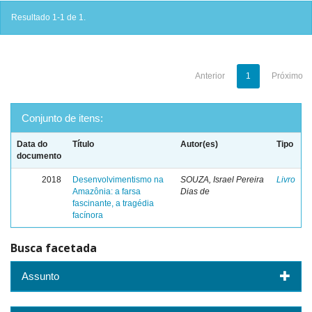
Resultado 1-1 de 1.
Anterior
1
Próximo
Conjunto de itens:
Data do
Título
Autor(es)
Tipo
documento
2018
Desenvolvimentismo na
SOUZA, Israel Pereira
Livro
Amazônia: a farsa
Dias de
fascinante, a tragédia
facínora
Busca facetada
Assunto