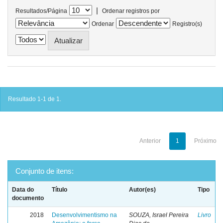
|
Resultados/Página
Ordenar registros por
Ordenar
Registro(s)
Resultado 1-1 de 1.
Anterior
1
Próximo
Conjunto de itens:
Data do
Título
Autor(es)
Tipo
documento
2018
Desenvolvimentismo na
SOUZA, Israel Pereira
Livro