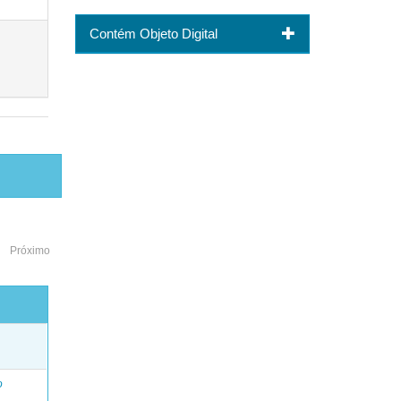
Contém Objeto Digital
Próximo
o
o