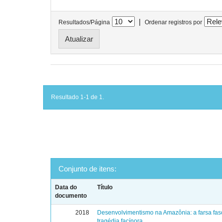
|
Resultados/Página
Ordenar registros por
Resultado 1-1 de 1.
Conjunto de itens:
Data do
Título
documento
2018
Desenvolvimentismo na Amazônia: a farsa fasc
tragédia facínora