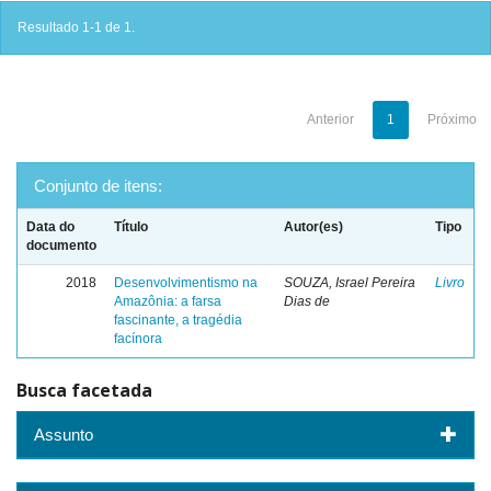
Resultado 1-1 de 1.
Anterior
1
Próximo
Conjunto de itens:
Data do
Título
Autor(es)
Tipo
documento
2018
Desenvolvimentismo na
SOUZA, Israel Pereira
Livro
Amazônia: a farsa
Dias de
fascinante, a tragédia
facínora
Busca facetada
Assunto