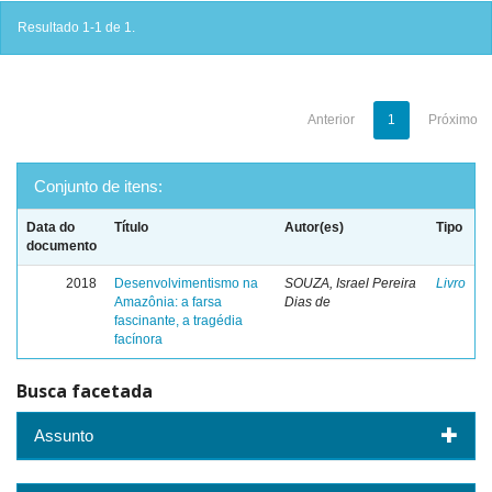
Resultado 1-1 de 1.
Anterior
1
Próximo
Conjunto de itens:
Data do
Título
Autor(es)
Tipo
documento
2018
Desenvolvimentismo na
SOUZA, Israel Pereira
Livro
Amazônia: a farsa
Dias de
fascinante, a tragédia
facínora
Busca facetada
Assunto