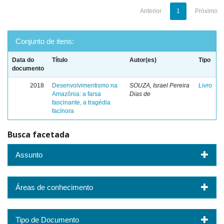
Anterior
1
Próximo
Conjunto de itens:
Data do
Título
Autor(es)
Tipo
documento
2018
Desenvolvimentismo na
SOUZA, Israel Pereira
Livro
Amazônia: a farsa
Dias de
fascinante, a tragédia
facínora
Busca facetada
Assunto
Áreas de conhecimento
Tipo de Documento