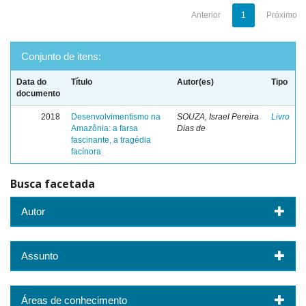
Anterior
1
Próximo
Conjunto de itens:
Data do
Título
Autor(es)
Tipo
documento
2018
Desenvolvimentismo na
SOUZA, Israel Pereira
Livro
Amazônia: a farsa
Dias de
fascinante, a tragédia
facínora
Busca facetada
Autor
Assunto
Áreas de conhecimento