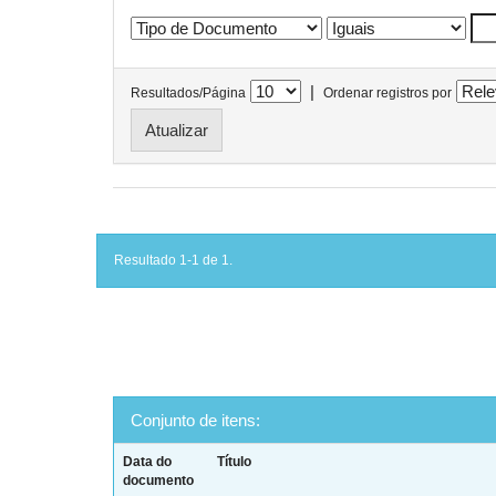
|
Resultados/Página
Ordenar registros por
Resultado 1-1 de 1.
Conjunto de itens:
Data do
Título
documento