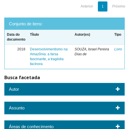
Anterior
1
Próximo
Conjunto de itens:
Data do
Título
Autor(es)
Tipo
documento
2018
Desenvolvimentismo na
SOUZA, Israel Pereira
Livro
Amazônia: a farsa
Dias de
fascinante, a tragédia
facínora
Busca facetada
Autor
Assunto
Áreas de conhecimento