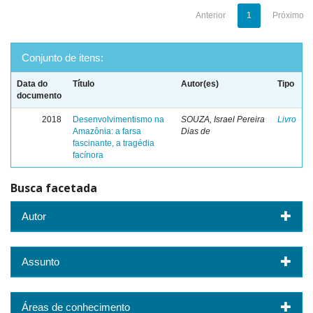
Anterior
1
Próximo
Conjunto de itens:
Data do
Título
Autor(es)
Tipo
documento
2018
Desenvolvimentismo na
SOUZA, Israel Pereira
Livro
Amazônia: a farsa
Dias de
fascinante, a tragédia
facínora
Busca facetada
Autor
Assunto
Áreas de conhecimento