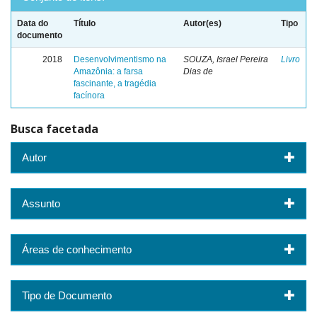
Data do
Título
Autor(es)
Tipo
documento
2018
Desenvolvimentismo na
SOUZA, Israel Pereira
Livro
Amazônia: a farsa
Dias de
fascinante, a tragédia
facínora
Busca facetada
Autor
Assunto
Áreas de conhecimento
Tipo de Documento