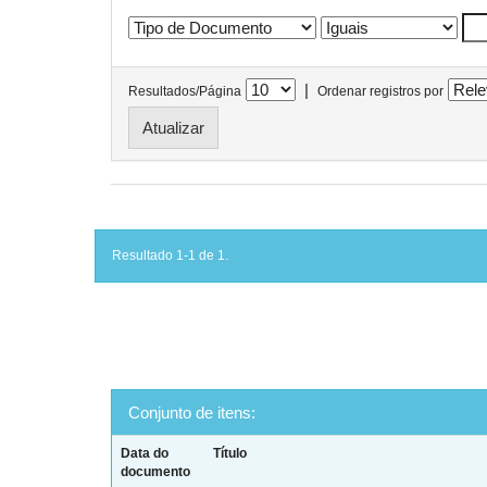
|
Resultados/Página
Ordenar registros por
Resultado 1-1 de 1.
Conjunto de itens:
Data do
Título
documento