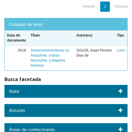
Anterior
1
Próximo
Conjunto de itens:
Data do
Título
Autor(es)
Tipo
documento
2018
Desenvolvimentismo na
SOUZA, Israel Pereira
Livro
Amazônia: a farsa
Dias de
fascinante, a tragédia
facínora
Busca facetada
Autor
Assunto
Áreas de conhecimento