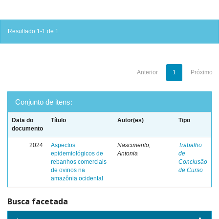
Resultado 1-1 de 1.
Anterior
1
Próximo
Conjunto de itens:
Data do
Título
Autor(es)
Tipo
documento
2024
Aspectos
Nascimento,
Trabalho
epidemiológicos de
Antonia
de
rebanhos comerciais
Conclusão
de ovinos na
de Curso
amazônia ocidental
Busca facetada