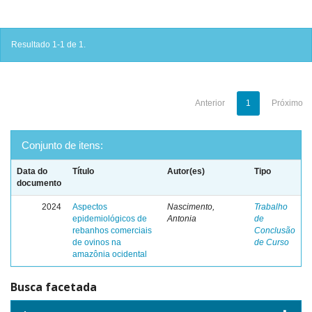
Resultado 1-1 de 1.
Anterior
1
Próximo
Conjunto de itens:
Data do
Título
Autor(es)
Tipo
documento
2024
Aspectos
Nascimento,
Trabalho
epidemiológicos de
Antonia
de
rebanhos comerciais
Conclusão
de ovinos na
de Curso
amazônia ocidental
Busca facetada