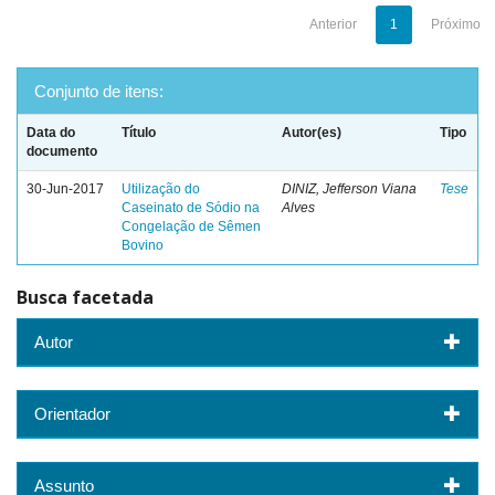
Anterior
1
Próximo
Conjunto de itens:
Data do
Título
Autor(es)
Tipo
documento
30-Jun-2017
Utilização do
DINIZ, Jefferson Viana
Tese
Caseinato de Sódio na
Alves
Congelação de Sêmen
Bovino
Busca facetada
Autor
Orientador
Assunto