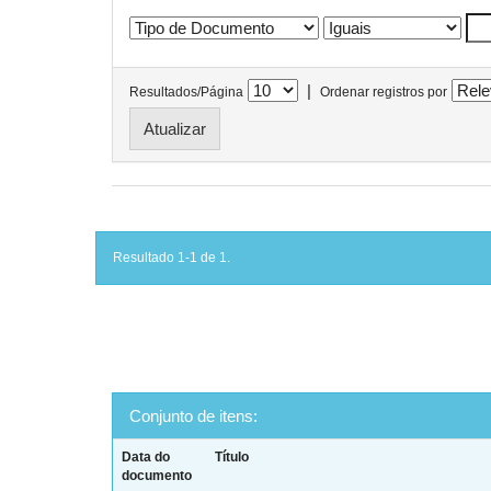
|
Resultados/Página
Ordenar registros por
Resultado 1-1 de 1.
Conjunto de itens:
Data do
Título
documento