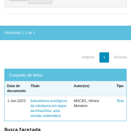
Resultado 1-1 de 1.
Anterior
1
Próximo
Conjunto de itens:
Data do
Título
Autor(es)
Tipo
documento
1-Jun-2023
Indicadores ecológicos
MACIEL, Hévea
Tese
da ictiofauna em lagos
Monteiro
da Amazônia: uma
revisão sistemática
Busca facetada