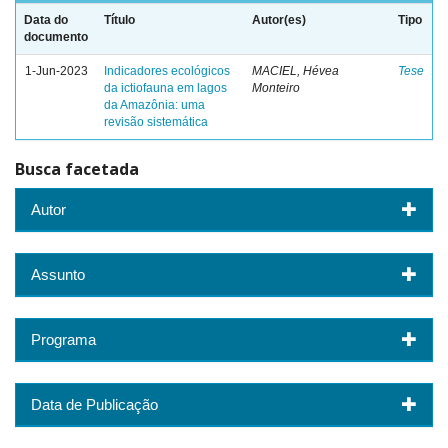
Data do
Título
Autor(es)
Tipo
documento
1-Jun-2023
Indicadores ecológicos
MACIEL, Hévea
Tese
da ictiofauna em lagos
Monteiro
da Amazônia: uma
revisão sistemática
Busca facetada
Autor
Assunto
Programa
Data de Publicação