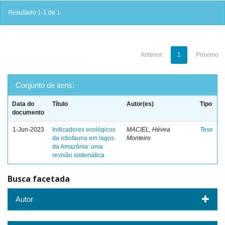
Resultado 1-1 de 1.
Anterior
1
Próximo
Conjunto de itens:
Data do
Título
Autor(es)
Tipo
documento
1-Jun-2023
Indicadores ecológicos
MACIEL, Hévea
Tese
da ictiofauna em lagos
Monteiro
da Amazônia: uma
revisão sistemática
Busca facetada
Autor