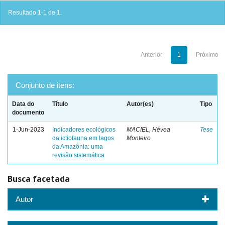
Resultado 1-1 de 1.
Anterior
1
Próximo
Conjunto de itens:
Data do
Título
Autor(es)
Tipo
documento
1-Jun-2023
Indicadores ecológicos
MACIEL, Hévea
Tese
da ictiofauna em lagos
Monteiro
da Amazônia: uma
revisão sistemática
Busca facetada
Autor