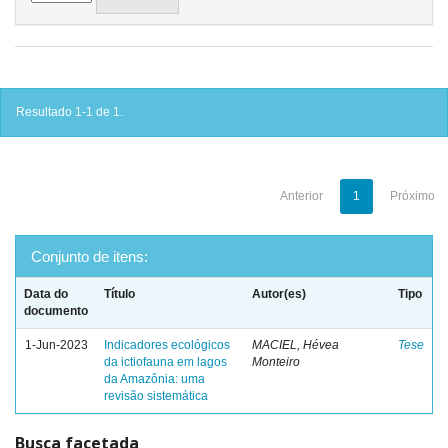
Resultado 1-1 de 1.
Anterior
1
Próximo
Conjunto de itens:
Data do
Título
Autor(es)
Tipo
documento
1-Jun-2023
Indicadores ecológicos
MACIEL, Hévea
Tese
da ictiofauna em lagos
Monteiro
da Amazônia: uma
revisão sistemática
Busca facetada