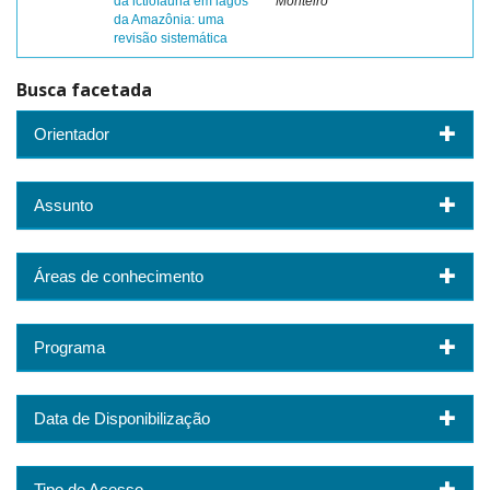
da ictiofauna em lagos
Monteiro
da Amazônia: uma
revisão sistemática
Busca facetada
Orientador
Assunto
Áreas de conhecimento
Programa
Data de Disponibilização
Tipo de Acesso