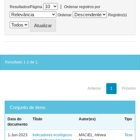
|
Resultados/Página
Ordenar registros por
Ordenar
Registro(s)
Resultado 1-1 de 1.
Anterior
1
Próximo
Conjunto de itens:
Data do
Título
Autor(es)
Tipo
documento
1-Jun-2023
Indicadores ecológicos
MACIEL, Hévea
Tese