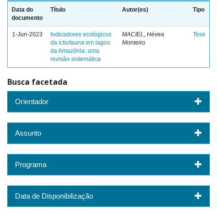
Data do
Título
Autor(es)
Tipo
documento
1-Jun-2023
Indicadores ecológicos
MACIEL, Hévea
Tese
da ictiofauna em lagos
Monteiro
da Amazônia: uma
revisão sistemática
Busca facetada
Orientador
Assunto
Programa
Data de Disponibilização