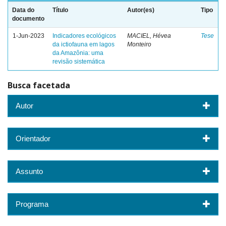
Data do
Título
Autor(es)
Tipo
documento
1-Jun-2023
Indicadores ecológicos
MACIEL, Hévea
Tese
da ictiofauna em lagos
Monteiro
da Amazônia: uma
revisão sistemática
Busca facetada
Autor
Orientador
Assunto
Programa