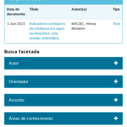
Data do
Título
Autor(es)
Tipo
documento
1-Jun-2023
Indicadores ecológicos
MACIEL, Hévea
Tese
da ictiofauna em lagos
Monteiro
da Amazônia: uma
revisão sistemática
Busca facetada
Autor
Orientador
Assunto
Áreas de conhecimento