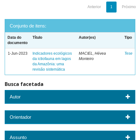
Anterior
1
Próximo
Conjunto de itens:
Data do
Título
Autor(es)
Tipo
documento
1-Jun-2023
Indicadores ecológicos
MACIEL, Hévea
Tese
da ictiofauna em lagos
Monteiro
da Amazônia: uma
revisão sistemática
Busca facetada
Autor
Orientador
Assunto