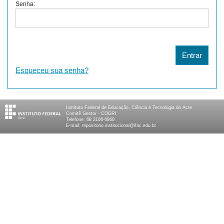
Senha:
Esqueceu sua senha?
Instituto Federal de Educação, Ciência e Tecnologia do Acre
Comitê Gestor - COGRI
Telefone: 68 2106-6860
E-mail: repositorio.institucional@ifac.edu.br