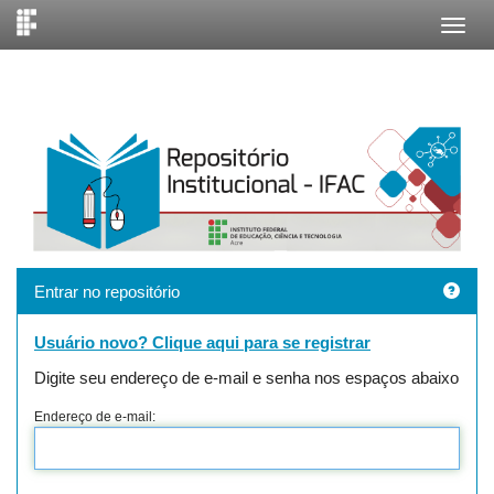
Skip
navigation
Entrar no repositório
Usuário novo? Clique aqui para se registrar
Digite seu endereço de e-mail e senha nos espaços abaixo
Endereço de e-mail: