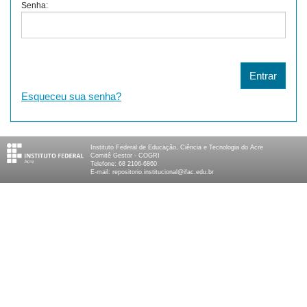
Senha:
Esqueceu sua senha?
Instituto Federal de Educação, Ciência e Tecnologia do Acre
Comitê Gestor - COGRI
Telefone: 68 2106-6860
E-mail: repositorio.institucional@ifac.edu.br