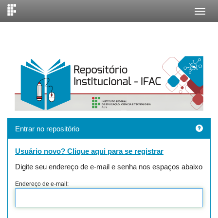
Skip
navigation
Entrar no repositório
Usuário novo? Clique aqui para se registrar
Digite seu endereço de e-mail e senha nos espaços abaixo
Endereço de e-mail: