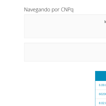
Navegando por CNPq
I
6.09
60200
8.02.