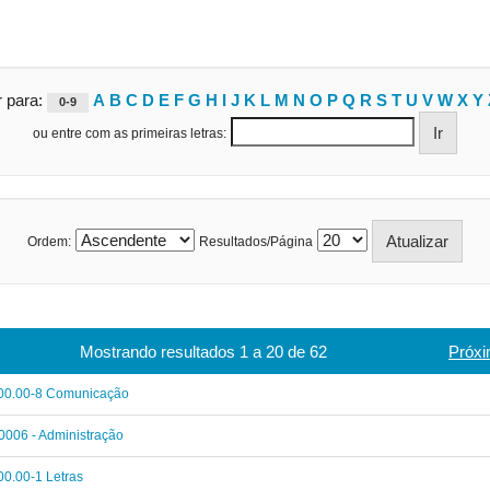
r para:
A
B
C
D
E
F
G
H
I
J
K
L
M
N
O
P
Q
R
S
T
U
V
W
X
Y
0-9
ou entre com as primeiras letras:
Ordem:
Resultados/Página
Mostrando resultados 1 a 20 de 62
Próxi
.00.00-8 Comunicação
006 - Administração
00.00-1 Letras