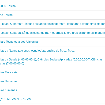
0000 Ensino
de Ensino
 Letras. Subareas: Línguas estrangeiras modernas; Literaturas estrangeiras moder
 Letras. Subárea: Línguas estrangeiras modernas; Literaturas estrangeiras modern
ia e Tecnologia dos Alimentos
ias da Natureza e suas tecnologias, ensino de física, física.
ias da Saúde (4.00.00.00-1), Ciências Sociais Aplicadas (6.00.00.00-7, Ciências
nas (7.00.00.00-0)
ias Florestais
cias Humanas
cias humanas
::CIENCIAS AGRARIAS