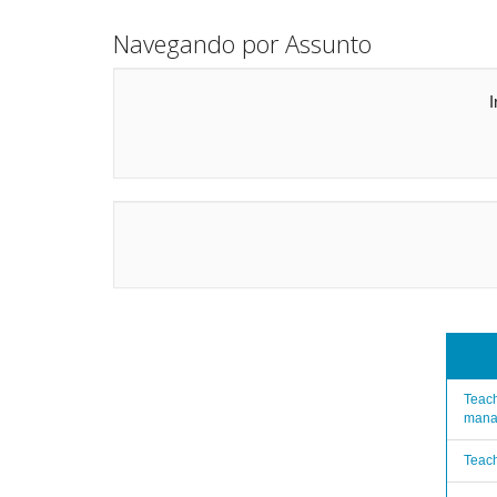
Navegando por Assunto
I
Teach
mana
Teach