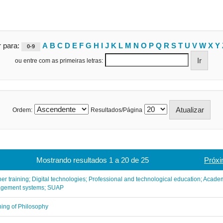
r para:
A
B
C
D
E
F
G
H
I
J
K
L
M
N
O
P
Q
R
S
T
U
V
W
X
Y
0-9
ou entre com as primeiras letras:
Ordem:
Resultados/Página
Mostrando resultados 1 a 20 de 25
Próxi
er training; Digital technologies; Professional and technological education; Acade
gement systems; SUAP
ing of Philosophy