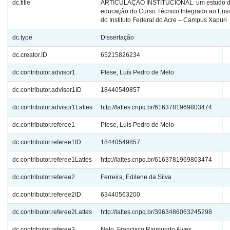
dc.title
ARTICULAÇÃO INSTITUCIONAL: um estudo do
educação do Curso Técnico Integrado ao Ens
do Instituto Federal do Acre – Campus Xapuri
dc.type
Dissertação
dc.creator.ID
65215826234
dc.contributor.advisor1
Plese, Luís Pedro de Melo
dc.contributor.advisor1ID
18440549857
dc.contributor.advisor1Lattes
http://lattes.cnpq.br/6163781969803474
dc.contributor.referee1
Plese, Luís Pedro de Melo
dc.contributor.referee1ID
18440549857
dc.contributor.referee1Lattes
http://lattes.cnpq.br/6163781969803474
dc.contributor.referee2
Ferreira, Edilene da Silva
dc.contributor.referee2ID
63440563200
dc.contributor.referee2Lattes
http://lattes.cnpq.br/3963486063245298
dc.contributor.referee3
Neto, Francisco Raimundo Alves