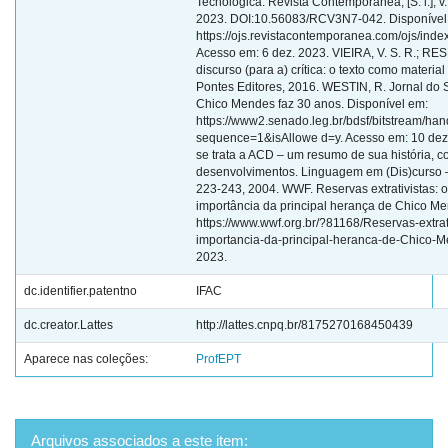
dc.identifier.patentno
IFAC
dc.creator.Lattes
http://lattes.cnpq.br/8175270168450439
Aparece nas coleções:
ProfEPT
Arquivos associados a este item: