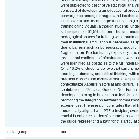
performed using Critical Discourse Analysis (C
were subjected to descriptive statistical analy
consisted of developing an educational produc
convergence among managers and teachers reg
Professional and Technological Education (PT
training of individuals, although students' unde
still incipient for 61,5% of them. The fundamen
pedagogical spaces for training was unanimou
their institutional articulation is perceived as 
due to barriers such as bureaucracy, lack of ti
fragmentation. Predominantly expository teac
institutional challenges (infrastructure, workloa
were identified as obstacles to the full integrat
Only 46,2% of students believe that current me
learning, autonomy, and critical thinking, wi
practical classes and technical visits. Despite th
contextualize Xapuri's historical and cultural l
contribution, a "Practical Guide to Non-Forma
developed, aiming to be a support tool for condu
promoting the integration between formal kn
experiences. The research concludes that, al
theoretically aligned with PTE principles, over
crucial to enhance students' comprehensive an
the guide representing a path for this articulati
dc.language
por