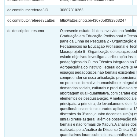
dc.contributor.referee3ID
30807310263
dc.contributor.referee3Lattes
http://lattes.cnpq.br/4307058382863247
dc.description.resumo
O presente estudo foi desenvolvido no âmbit
Graduação em Educação Profissional e Tecno
parte da Linha de Pesquisa 2 - Organização 
Pedagógicos na Educação Profissional e Tecn
Macroprojeto 6 - Organização de espaços ped
estudo objetivou investigar a articulação insti
pedagógicos do Curso Técnico Integrado ao 
Agropecuária do Instituto Federal do Acre (I
espaços pedagógicos não formais existentes 
compreender se essa articulação proporciona
no processo formativo humanístico e integral 
demandas sociais, culturais e produtivas da 
abordagem quali-quantitativa, com caráter expl
elementos de pesquisa-ação. A metodologia 
principais: a primeira, de levantamento de info
questionários semiestruturados aplicados a 18
discentes do 3º ano, quatro docentes, um(a) 
um(a) diretor(a) geral, além de observação n
formais e não formais de Xapuri. A análise dos 
realizada pela Análise de Discurso Crítica (A
quantitativos foram submetidos a análise estat