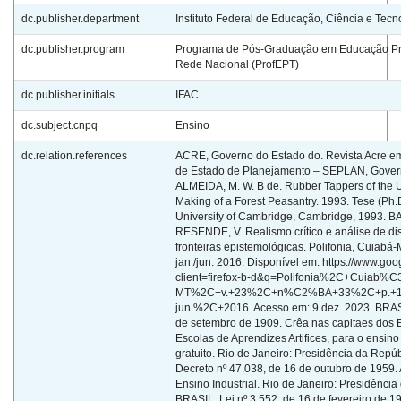
dc.publisher.department
Instituto Federal de Educação, Ciência e Tecn
dc.publisher.program
Programa de Pós-Graduação em Educação Pro
Rede Nacional (ProfEPT)
dc.publisher.initials
IFAC
dc.subject.cnpq
Ensino
dc.relation.references
ACRE, Governo do Estado do. Revista Acre em números 2017. Secretaria de Estado de Planejamento – SEPLAN, Governo do Estado do Acre. 2017. ALMEIDA, M. W. B de. Rubber Tappers of the Upper Jurua River, Brazil: The Making of a Forest Peasantry. 1993. Tese (Ph.D. em Antropologia Social) - University of Cambridge, Cambridge, 1993. BARROS, S.; VIEIRA, V.; RESENDE, V. Realismo crítico e análise de discurso crítica: hibridismo de fronteiras epistemológicas. Polifonia, Cuiabá-MT, v. 23, n. 33, p. 11-28, jan./jun. 2016. Disponível em: https://www.google.com/search?client=firefox-b-d&q=Polifonia%2C+Cuiab%C3%A1- MT%2C+v.+23%2C+n%C2%BA+33%2C+p.+11-28%2C+jan-jun.%2C+2016. Acesso em: 9 dez. 2023. BRASIL. Decreto nº 7.566, de 23 de setembro de 1909. Crêa nas capitaes dos Estados da Republica Escolas de Aprendizes Artifices, para o ensino profissional primario e gratuito. Rio de Janeiro: Presidência da República, [1909]. BRASIL. Decreto nº 47.038, de 16 de outubro de 1959. Aprova o Regulamento do Ensino Industrial. Rio de Janeiro: Presidência da República, [1959]. BRASIL. Lei nº 3.552, de 16 de fevereiro de 1959. Dispõe sobre nova organização escolar e administrativa dos estabelecimentos de ensino industrial do Ministério da Educação e Cultura, e dá outras providências. Rio de Janeiro: Presidência da República, [1959]. BRASIL. Lei nº 11.892, de 29 de dezembro de 2008. Institui a Rede Federal de Educação Profissional, Científica e Tecnológica, cria os Institutos Federais de Educação, Ciência e Tecnologia, e dá outras providências. Brasília: Presidência da República, [2008]. BRASIL. LDB: Lei de Diretrizes e Bases da Educação Nacional - Lei nº 9.394/1996 – Lei nº 4.024/1961. 7. ed. Brasília, DF: Senado Federal, Coordenação de Edições Técnicas, 2023. BRASIL. Congresso. Senado. Resolução nº 17, de 1991. Autoriza o desbloqueio de Letras Financeiras do Tesouro do Estado do Rio Grande do Sul, através de revogação do parágrafo 2º, do artigo 1º da Resolução nº 72, de 1990. Coleção de Leis da República Federativa do Brasil, Brasília, DF, v. 183, p. 1156-1157, maio/jun. 1991. BRASIL. Conselho Nacional de Saúde. Resolução nº 466, de 12 de dezembro de 2012. Conselho Nacional de Saúde aprova as seguintes diretrizes e normas regulamentadoras de pesquisas envolvendo seres humanos. DOU nº 12 – quinta-feira, 13 de junho de 2013 – Seção 1 – Página 59. Disponível em: https://conselho.saude.gov.br/resolucoes/2012/Reso466.pdf. Acesso em: 10 dez. 2023. BRUNO, A. Educação formal, não formal e informal: da trilogia aos cruzamentos, dos hibridismos a outros contributos. Mediações, Setúbal, v. 2, n. 2, p. 11-25, 2014. CIAVATTA, M. A formação integrada: a escola e o trabalho como lugares de memória e de identidade. Trabalho Necessário, v. 3, n. 3, 2005. CIAVATTA, M. Ensino Integrado, a Politecnia e a Educação Omnilateral: por que lutamos? Revista Trabalho & Educação. Belo Horizonte, v. 23, n. 1, p. 187–205, 2014. Disponível em: https://seer.ufmg.br/index.php/trabedu/article/view/9303. Acesso em: 9 dez. 2023. CIAVATTA, M.; RAMOS, M. Ensino Médio e Educação Profissional no Brasil: Dualidade e fragmentação. Revista Retratos da Escola, Brasília, v. 5, n. 8, p. 27-41, jan./jun. 2011. CIAVATTA, M.; RAMOS, M. Parte III. Ensino médio: uma nova concepção unificadora de ciência, técnica e ensino. São Paulo: Cortez, 1991. DEMA. Desenvolvimento e Meio Ambiente. 30 Anos do Legado de Chico Mendes. 2018. Disponível em: https://revistas.ufpr.br/made/issue/view/2648. Acesso em: 9 dez. 2023. DEWEY, J. The sources of a science of education. Nova York: Horace Liveright, 1929. FAIRCLOUGH, N. Analysing discourse: textual analysis for social research. London: Routledge, 2003. FAIRCLOUGH, N. Critical discourse analysis: the critical study of language. 2. ed. Harlow: Longman, 2010. FAIRCLOUGH, N. Language and power. 2. ed. Harlow: Pearson Education, 2001. FREITAS, S. dos S. Extrativismo vegetal no Brasil em face da proteção do meio ambiente. 2019. Trabalho de Conclusão de Curso (Graduação em Direito) - AEE, [S. l.], 2019. Disponível em: http://repositorio.aee.edu.br/bitstream/aee/8593/1/TCC%202019-2%20- %20Sebasti%C3%A3o%20dos%20Santos%20Freitas.pdf. Acesso em: 9 dez. 2023. FRIGOTTO, G. Educação e a crise do capitalismo real. 6. ed. São Paulo: Cortez, 2014. FRIGOTTO, G.; MOLINA, H. Estado, educação e sindicalismo no contexto da regressão social. Retratos da Escola, v. 4, n. 6, p. 25-40, 2010. GADOTTI, M. A questão da educação formal/não formal. In: INSTITUT INTERNATIONAL DES DROITS DE L’ENFANT (IDE). Droit à l’éducation: solution à tous les problèmes ou problème sans solution? Sion (Suisse), 18 a 22 out. 2005. Disponível em: https://edisciplinas.usp.br/pluginfile.php/5633199/mod_resource/content/1/e ca%C3%A7%C3%A3o%20n%C3%A3o%20for- mal_formal_Gadotti.pdf. Acesso em: 25 nov. 2023. GATTERMANN, B.; POSSA, L. B. Inclusão e aprendizagem como imperativo da governamentalidade neoliberal e a criação dos institutos federais de educação no Brasil. RIAEE – Revista Ibero-Americana de Estudos em Educação, Araraquara, v. 13, n. 4, p. 1632-1651, out./dez. 2018. GIL, A. C. Como elaborar projetos de pesquisa. 6. ed. São Paulo, SP: Atlas, 2019. GOHN, M. da G. Educação não-formal, participação da sociedade civil e estruturas colegiadas nas escolas. ENSAIO: Avaliação e Políticas Públicas em Educação, Rio de Janeiro, v. 14, n. 50, p. 27- 38, jan./mar. 2006. GOMES, J. M.; LIMA, A. S. T. Os espaços não-formais de ensino e a prática pedagógica no Ensino Médio Integrado. Humanidades & Inovação, v. 8, n. 53, p. 365–379, 2021. HALBWACHS, M. A Memória Coletiva. São Paulo: Editora Revista dos Tribunais LTDA, 1990. IBGE, Instituto Brasileiro de Geografia e Estatística. Mapa por Município do Censo Agro - Censo Agro [2017]. Disponível em: https://censoagro2017.ibge.gov.br/. Acesso em: 9 dez. 2023. IBGE, Instituto Brasileiro de Geografia e Estatística. População Censo [2022]. Disponível em: https://cidades.ibge.gov.br/brasil/ac/xapuri/panorama. Acesso em: 16 nov. 2023. IFAC, Instituto Federal de Educação, Ciência e Tecnologia do Acre. PPC - Projeto Pedagógico do Curso Técnico Integrado ao Ensino Médio em Agropecuária, Xapuri, Acre, 2021. IFAC, Instituto Federal de Educação, Ciência e Tecnologia do Acre. Conselho Superior do (