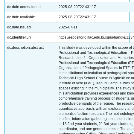
dc.date.accessioned
2025-08-29T22:43:11Z
dc.date.available
2025-08-29T22:43:11Z
dc.date.issued
2025-07-11
dc.identifier.uri
https://repositorio.ifac.edu.br/jspui/handle/1
dc.description.abstract
This study was developed within the scope of
Professional and Technological Education – P
Research Line 2 - Organization and Memories
Professional and Technological Education (PT
Organization of Pedagogical Spaces in PTE. Th
the institutional articulation of pedagogical sp
Technical High School Course in Agriculture a
Institute of Acre (IFAC), Xapuri Campus, with 
spaces existing in the municipality. The study
this articulation provides experiences and kn
comprehensive training process of students, giv
productive demands of the region. The researc
quantitative approach, with an exploratory and
elements of action-research. The methodology
the first, information gathering, used semi-str
to 18 2nd-year students, 21 3rd-year students,
coordinator, and one general director. The anal