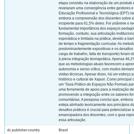
etapa consistiu na elaboração de um produto 
revelaram uma convergência entre gestores e
Educação Profissional e Tecnológica (EPT) na 
embora a compreensão dos discentes sobre e
incipiente para 61,5% deles. Foi unânime o 
fundamental importância dos espaços pedagóg
formação, contudo, sua articulação institucio
esporádica e limitada na prática, devido a barr
de tempo e fragmentação curricular. As metod
predominantemente expositivas e os desafios in
carga de trabalho, falta de transporte) foram 
à plena integração teoriaprática. Apenas 46,
que as metodologias atuais favorecem a apren
autonomia e senso crítico, com muitos deman
visitas técnicas. Apesar disso, há um esforço 
histórico e cultural de Xapuri. Como principal 
um "Guia Prático de Espaços Não Formais par
uma ferramenta de apoio para a realização de
promovendo a integração entre os saberes for
comunitárias. A pesquisa conclui que, embor
esteja alinhado teoricamente aos princípios 
desafios práticos é crucial para potencializar 
emancipadora dos discentes, com o guia rep
essa articulação.
dc.publisher.country
Brasil