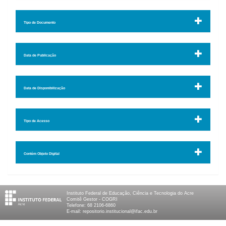
Tipo de Documento
Data de Publicação
Data de Disponibilização
Tipo de Acesso
Contém Objeto Digital
Instituto Federal de Educação, Ciência e Tecnologia do Acre
Comitê Gestor - COGRI
Telefone: 68 2106-6860
E-mail: repositorio.institucional@ifac.edu.br