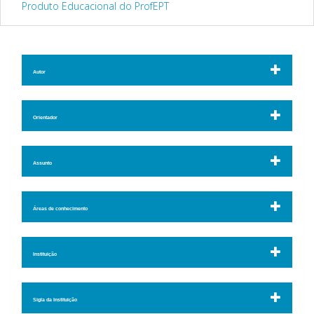
Produto Educacional do ProfEPT
Autor
Orientador
Assunto
Áreas de conhecimento
Instituição
Sigla da Instituição