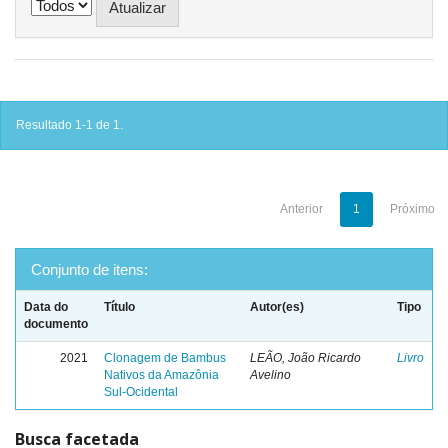
Resultado 1-1 de 1.
Anterior
1
Próximo
Conjunto de itens:
Data do
Título
Autor(es)
Tipo
documento
2021
Clonagem de Bambus
LEÃO, João Ricardo
Livro
Nativos da Amazônia
Avelino
Sul-Ocidental
Busca facetada