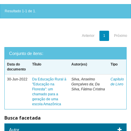
Resultado 1-1 de 1.
Anterior
1
Próximo
Conjunto de itens:
Data do
Título
Autor(es)
Tipo
documento
30-Jun-2022
Da Educação Rural à
Silva, Anselmo
Capítulo
"Educação na
Gonçalves da; Da
de Livro
Floresta": um
Silva, Fátima Cristina
chamado para a
geração de uma
escola Amazônica
Busca facetada
Autor