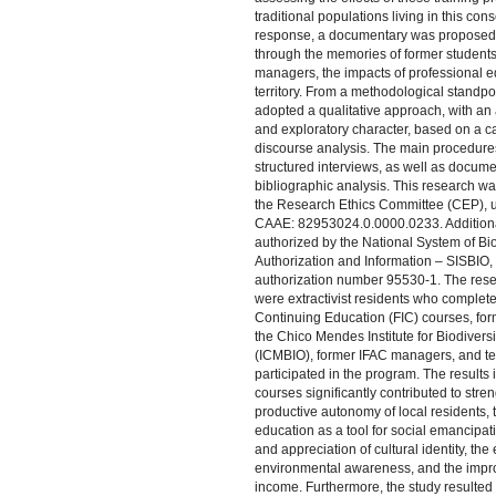
traditional populations living in this cons
response, a documentary was proposed 
through the memories of former student
managers, the impacts of professional e
territory. From a methodological standpoi
adopted a qualitative approach, with an
and exploratory character, based on a c
discourse analysis. The main procedure
structured interviews, as well as docum
bibliographic analysis. This research w
the Research Ethics Committee (CEP), u
CAAE: 82953024.0.0000.0233. Additional
authorized by the National System of Bio
Authorization and Information – SISBIO,
authorization number 95530-1. The rese
were extractivist residents who complete
Continuing Education (FIC) courses, fo
the Chico Mendes Institute for Biodivers
(ICMBIO), former IFAC managers, and t
participated in the program. The results i
courses significantly contributed to stre
productive autonomy of local residents, 
education as a tool for social emancipat
and appreciation of cultural identity, the
environmental awareness, and the impr
income. Furthermore, the study resulted 