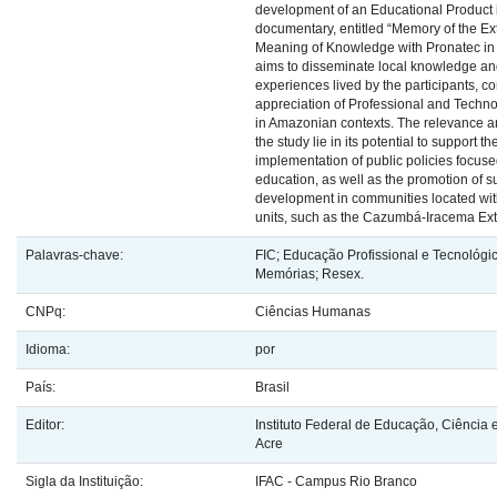
development of an Educational Product i
documentary, entitled “Memory of the Ext
Meaning of Knowledge with Pronatec in
aims to disseminate local knowledge an
experiences lived by the participants, con
appreciation of Professional and Techno
in Amazonian contexts. The relevance and
the study lie in its potential to support t
implementation of public policies focus
education, as well as the promotion of s
development in communities located wit
units, such as the Cazumbá-Iracema Ext
Palavras-chave:
FIC; Educação Profissional e Tecnológi
Memórias; Resex.
CNPq:
Ciências Humanas
Idioma:
por
País:
Brasil
Editor:
Instituto Federal de Educação, Ciência 
Acre
Sigla da Instituição:
IFAC - Campus Rio Branco