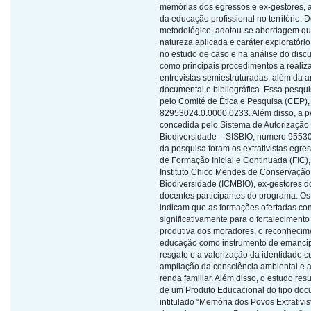
memórias dos egressos e ex-gestores, 
da educação profissional no território. D
metodológico, adotou-se abordagem qual
natureza aplicada e caráter exploratór
no estudo de caso e na análise do discu
como principais procedimentos a realiz
entrevistas semiestruturadas, além da a
documental e bibliográfica. Essa pesqui
pelo Comité de Ética e Pesquisa (CEP)
82953024.0.0000.0233. Além disso, a pe
concedida pelo Sistema de Autorização
Biodiversidade – SISBIO, número 95530-
da pesquisa foram os extrativistas egre
de Formação Inicial e Continuada (FIC),
Instituto Chico Mendes de Conservação
Biodiversidade (ICMBIO), ex-gestores d
docentes participantes do programa. Os
indicam que as formações ofertadas con
significativamente para o fortaleciment
produtiva dos moradores, o reconhecim
educação como instrumento de emancip
resgate e a valorização da identidade cu
ampliação da consciência ambiental e 
renda familiar. Além disso, o estudo re
de um Produto Educacional do tipo doc
intitulado “Memória dos Povos Extrativis