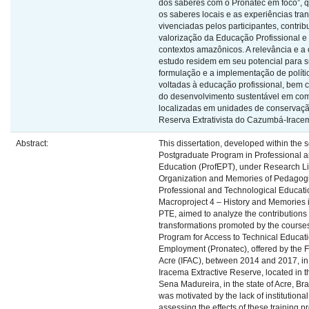
dos saberes com o Pronatec em foco”, q
os saberes locais e as experiências tr
vivenciadas pelos participantes, contrib
valorização da Educação Profissional e
contextos amazônicos. A relevância e a 
estudo residem em seu potencial para s
formulação e a implementação de políti
voltadas à educação profissional, bem
do desenvolvimento sustentável em co
localizadas em unidades de conservaç
Reserva Extrativista do Cazumbá-Irace
Abstract:
This dissertation, developed within the 
Postgraduate Program in Professional 
Education (ProfEPT), under Research Li
Organization and Memories of Pedagogi
Professional and Technological Educat
Macroproject 4 – History and Memories i
PTE, aimed to analyze the contributions
transformations promoted by the courses
Program for Access to Technical Educat
Employment (Pronatec), offered by the Fe
Acre (IFAC), between 2014 and 2017, i
Iracema Extractive Reserve, located in t
Sena Madureira, in the state of Acre, Bra
was motivated by the lack of institutiona
assessing the effects of these training 