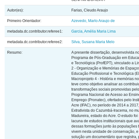
Autor(es):
Farias, Cleudo Araujo
Primeiro Orientador:
Azevedo, Marlo Araujo de
metadata.dc.contributor.referee1:
Garcia, Amélia Maria Lima
metadata.dc.contributor.referee2:
Silva, Susana Maria Melo
Resumo:
A presente dissertação, desenvolvida n
Programa de Pós-Graduação em Educaç
e Tecnológica (ProfEPT), vinculado a L
2 - Organização e Memórias de Espaço
Educação Profissional e Tecnológica (E
Macroprojeto 4 - História e memórias no
teve como objetivo analisar as contribu
transformações sociais promovidas pelo
Programa Nacional de Acesso ao Ensin
Emprego (Pronatec), ofertados pelo Inst
Acre (IFAC), no período de 2014 a 2017
Extrativista do Cazumbá-Iracema, no m
Madureira, estado do Acre. O estudo foi
lacuna de estudos institucionais que ava
dessas formações junto às populações t
vivem nesta unidade de conservação, 
solução um documentário que registra, 