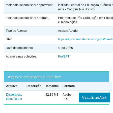
metadata.dc.publisher.department:
Instituto Federal de Educação, Ciência 
Acre - Campus Rio Branco
metadata.dc.publisher.program:
Programa de Pós-Graduação em Educaç
e Tecnológica
Tipo de Acesso:
Acesso Aberto
URI:
https://repositorio.ifac.edu.br/jspui/ha
Data do documento:
4-Jul-2025
Aparece nas coleções:
ProfEPT
Arquivos associados a este item:
Arquivo
Descrição
Tamanho
Formato
Dissertação
32.15 MB
Adobe
Visualizar/Abrir
com Ata.pdf
PDF