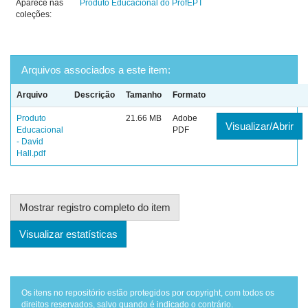
Aparece nas
Produto Educacional do ProfEPT
coleções:
Arquivos associados a este item:
Arquivo
Descrição
Tamanho
Formato
Produto
21.66 MB
Adobe
Visualizar/Abrir
Educacional
PDF
- David
Hall.pdf
Mostrar registro completo do item
Visualizar estatísticas
Os itens no repositório estão protegidos por copyright, com todos os
direitos reservados, salvo quando é indicado o contrário.