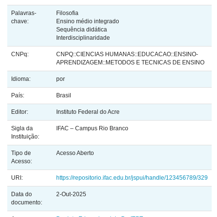
Palavras-
Filosofia
chave:
Ensino médio integrado
Sequência didática
Interdisciplinaridade
CNPq:
CNPQ::CIENCIAS HUMANAS::EDUCACAO::ENSINO-
APRENDIZAGEM::METODOS E TECNICAS DE ENSINO
Idioma:
por
País:
Brasil
Editor:
Instituto Federal do Acre
Sigla da
IFAC – Campus Rio Branco
Instituição:
Tipo de
Acesso Aberto
Acesso:
URI:
https://repositorio.ifac.edu.br/jspui/handle/123456789/329
Data do
2-Out-2025
documento: