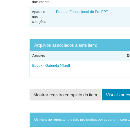
documento:
Aparece
Produto Educacional do ProfEPT
nas
coleções:
Arquivos associados a este item:
Arquivo
D
Ebook - Gabriela (4).pdf
Mostrar registro completo do item
Visualizar es
Os itens no repositório estão protegidos por copyright, com t