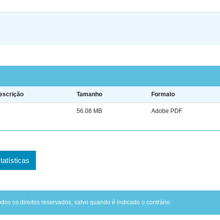
escrição
Tamanho
Formato
56.08 MB
Adobe PDF
tatísticas
odos os direitos reservados, salvo quando é indicado o contrário.