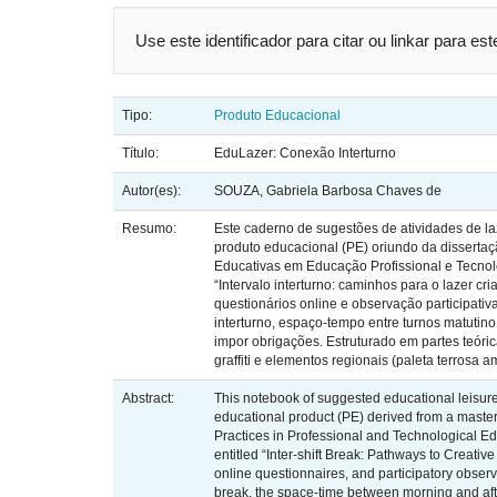
Use este identificador para citar ou linkar para es
Tipo:
Produto Educacional
Título:
EduLazer: Conexão Interturno
Autor(es):
SOUZA, Gabriela Barbosa Chaves de
Resumo:
Este caderno de sugestões de atividades de laz
produto educacional (PE) oriundo da disserta
Educativas em Educação Profissional e Tecnoló
“Intervalo interturno: caminhos para o lazer c
questionários online e observação participativ
interturno, espaço-tempo entre turnos matutino
impor obrigações. Estruturado em partes teórica
graffiti e elementos regionais (paleta terrosa
Abstract:
This notebook of suggested educational leisure a
educational product (PE) derived from a master
Practices in Professional and Technological E
entitled “Inter-shift Break: Pathways to Creativ
online questionnaires, and participatory observ
break, the space-time between morning and after