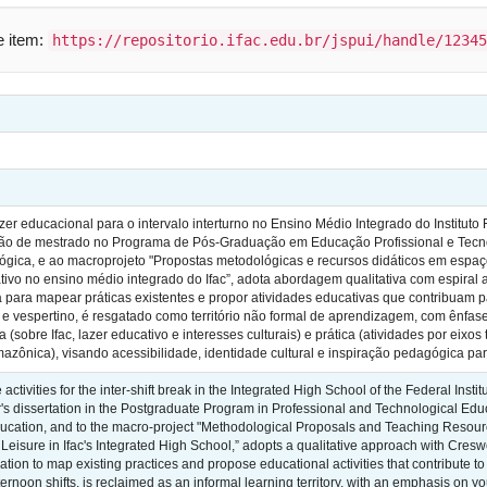
te item:
https://repositorio.ifac.edu.br/jspui/handle/12345
er educacional para o intervalo interturno no Ensino Médio Integrado do Instituto 
ção de mestrado no Programa de Pós-Graduação em Educação Profissional e Tecnol
gica, e ao macroprojeto "Propostas metodológicas e recursos didáticos em espaço
riativo no ensino médio integrado do Ifac”, adota abordagem qualitativa com espira
a para mapear práticas existentes e propor atividades educativas que contribuam p
 e vespertino, é resgatado como território não formal de aprendizagem, com ênfase 
 (sobre Ifac, lazer educativo e interesses culturais) e prática (atividades por eixo
 amazônica), visando acessibilidade, identidade cultural e inspiração pedagógica 
ctivities for the inter-shift break in the Integrated High School of the Federal Insti
's dissertation in the Postgraduate Program in Professional and Technological Educ
ducation, and to the macro-project "Methodological Proposals and Teaching Resou
e Leisure in Ifac's Integrated High School,” adopts a qualitative approach with Creswe
ation to map existing practices and propose educational activities that contribute 
noon shifts, is reclaimed as an informal learning territory, with an emphasis on you