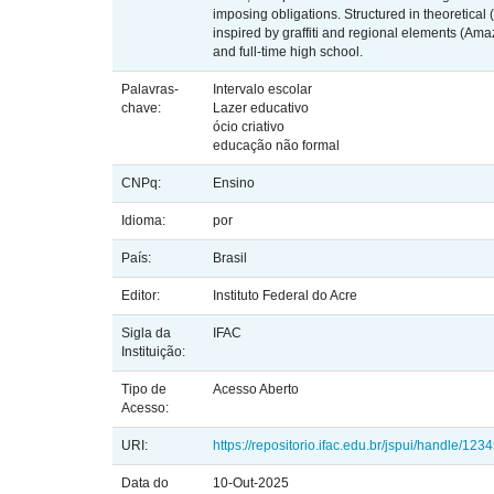
imposing obligations. Structured in theoretical (
inspired by graffiti and regional elements (Amaz
and full-time high school.
Palavras-
Intervalo escolar
chave:
Lazer educativo
ócio criativo
educação não formal
CNPq:
Ensino
Idioma:
por
País:
Brasil
Editor:
Instituto Federal do Acre
Sigla da
IFAC
Instituição:
Tipo de
Acesso Aberto
Acesso:
URI:
https://repositorio.ifac.edu.br/jspui/handle/12
Data do
10-Out-2025