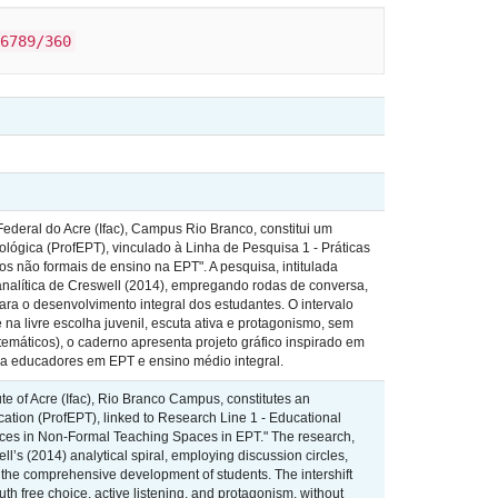
6789/360
Federal do Acre (Ifac), Campus Rio Branco, constitui um
ógica (ProfEPT), vinculado à Linha de Pesquisa 1 - Práticas
s não formais de ensino na EPT". A pesquisa, intitulada
l analítica de Creswell (2014), empregando rodas de conversa,
ara o desenvolvimento integral dos estudantes. O intervalo
na livre escolha juvenil, escuta ativa e protagonismo, sem
s temáticos), o caderno apresenta projeto gráfico inspirado em
para educadores em EPT e ensino médio integral.
tute of Acre (Ifac), Rio Branco Campus, constitutes an
ation (ProfEPT), linked to Research Line 1 - Educational
rces in Non-Formal Teaching Spaces in EPT." The research,
ll’s (2014) analytical spiral, employing discussion circles,
to the comprehensive development of students. The intershift
th free choice, active listening, and protagonism, without