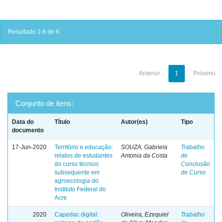
Resultado 1-6 de 6.
Anterior
1
Próximo
Conjunto de itens:
Data do
Título
Autor(es)
Tipo
documento
17-Jun-2020
Território e educação:
SOUZA, Gabriela
Trabalho
relatos de estudantes
Antonia da Costa
de
do curso técnico
Conclusão
subsequente em
de Curso
agroecologia do
Instituto Federal do
Acre
2020
Capedac digital:
Oliveira, Ezequiel
Trabalho