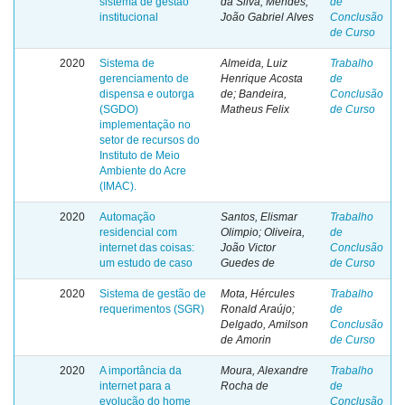
sistema de gestão
da Silva; Mendes,
de
institucional
João Gabriel Alves
Conclusão
de Curso
2020
Sistema de
Almeida, Luiz
Trabalho
gerenciamento de
Henrique Acosta
de
dispensa e outorga
de; Bandeira,
Conclusão
(SGDO)
Matheus Felix
de Curso
implementação no
setor de recursos do
Instituto de Meio
Ambiente do Acre
(IMAC).
2020
Automação
Santos, Elismar
Trabalho
residencial com
Olimpio; Oliveira,
de
internet das coisas:
João Victor
Conclusão
um estudo de caso
Guedes de
de Curso
2020
Sistema de gestão de
Mota, Hércules
Trabalho
requerimentos (SGR)
Ronald Araújo;
de
Delgado, Amilson
Conclusão
de Amorin
de Curso
2020
A importância da
Moura, Alexandre
Trabalho
internet para a
Rocha de
de
evolução do home
Conclusão