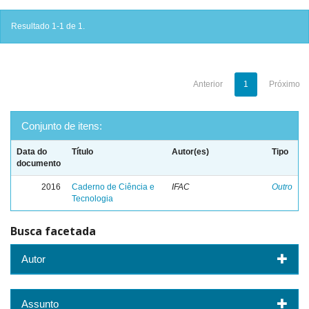
Resultado 1-1 de 1.
Anterior
1
Próximo
Conjunto de itens:
Data do
Título
Autor(es)
Tipo
documento
2016
Caderno de Ciência e
IFAC
Outro
Tecnologia
Busca facetada
Autor
Assunto