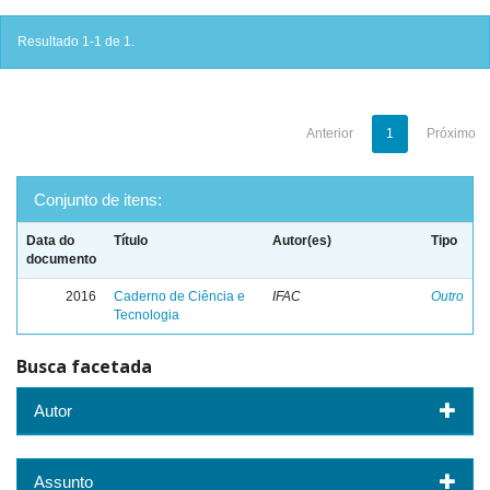
Resultado 1-1 de 1.
Anterior
1
Próximo
Conjunto de itens:
Data do
Título
Autor(es)
Tipo
documento
2016
Caderno de Ciência e
IFAC
Outro
Tecnologia
Busca facetada
Autor
Assunto