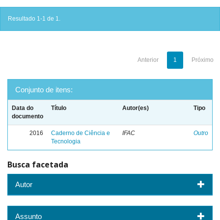
Resultado 1-1 de 1.
Anterior
1
Próximo
Conjunto de itens:
Data do
Título
Autor(es)
Tipo
documento
2016
Caderno de Ciência e
IFAC
Outro
Tecnologia
Busca facetada
Autor
Assunto